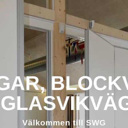
GAR, BLOC
 GLASVIKVÄ
Välkommen till SWG