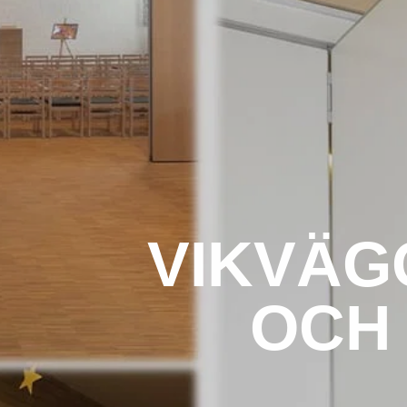
VIKVÄG
OCH